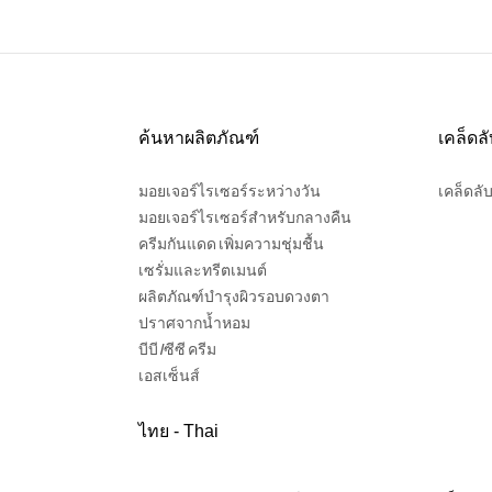
ค้นหาผลิตภัณฑ์
เคล็ดล
มอยเจอร์ไรเซอร์ระหว่างวัน
เคล็ดลั
มอยเจอร์ไรเซอร์สำหรับกลางคืน
ครีมกันแดด เพิ่มความชุ่มชื้น
เซรั่มและทรีตเมนต์
ผลิตภัณฑ์บำรุงผิวรอบดวงตา
ปราศจากน้ำหอม
บีบี /ซีซี ครีม
เอสเซ็นส์
ไทย - Thai