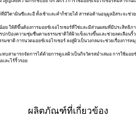
ิวสูญเสียความกระชับอย่างรวดเร็ว การใช้มอยซ์เจอไรเซอร์ที่มีสารกันแดดทุ
่มีวิตามินซีและอี ทั้งเช้าและค่ำก็ช่วยได้ สารต่อต้านอนุมูลอิสระจะช่วย
น้อย ให้ดีขึ้นต้องการมอยซ์เจอไรเซอร์ที่ใช่และมีส่วนผสมที่มีประสิทธิ
ารปกป้องความชุ่มชื่นตามธรรมชาติให้ผิวแข็งแรงขึ้นและช่วยลดเลือนริ้
ามธรรมชาติ การนวดมอยซ์เจอไรเซอร์ ลงสู่ผิวเป็นวงกลมจะช่วยเรื่องการหมุน
ทบสามารถจัดการได้ด้วยการดูแลผิวเป็นกิจวัตรสม่ำเสมอ การใช้มอยซ์เจอไ
ึงและไร้ริ้วรอย
ผลิตภัณฑ์ที่เกี่ยวข้อง