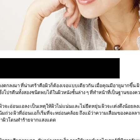
ตกลงมา ที่น่าเศร้าคือผิวก็ต้องเจอแบบเดียวกัน เมื่อคุณมีอายุมากขึ้น
ปรตีนทั้งสองชนิดพบได้ในผิวหนังชั้นล่าง ๆ ที่ทำหน้าที่เป็นฐานของคว
ิวจะอ่อนแอลง เป็นเหตุให้ผิวไม่แน่นและไม่ยืดหยุ่น ผิวจะเต่งตึงน้อยล
มถ่วง ผิวที่อ่อนแอก็เริ่มที่จะหย่อนคล้อย ถึงแม้ว่าความเสื่อมของคอ
ึ้นถ้าผิวโดนทำร้ายจากแสงแดด