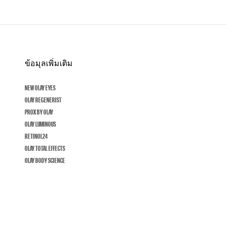
ข้อมุลเพิ่มเติม
NEW OLAY EYES
OLAY REGENERIST
PROX BY OLAY
OLAY LUMINOUS
RETINOL24
OLAY TOTAL EFFECTS
OLAY BODY SCIENCE