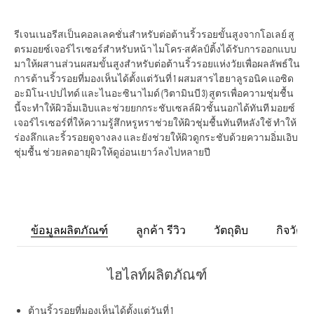
รีเจนเนอรีสเป็นคอลเลคชั่นสำหรับต่อต้านริ้วรอยขั้นสูงจากโอเลย์ สู
ตรมอยซ์เจอร์ไรเซอร์สำหรับหน้า ไมโคร-สคัลป์ติ้งได้รับการออกแบบ
มาให้ผสานส่วนผสมขั้นสูงสำหรับต่อต้านริ้วรอยแห่งวัยเพื่อผลลัพธ์ใน
การต้านริ้วรอยที่มองเห็นได้ตั้งแต่วันที่ 1 ผสมสารไฮยาลูรอนิค แอซิด
อะมิโน-เปปไทด์ และไนอะซินาไมด์ (วิตามินบี 3) สูตรเพื่อความชุ่มชื้น
นี้จะทำให้ผิวอิ่มเอิบและช่วยยกกระชับเซลล์ผิวชั้นนอกได้ทันที มอยซ์
เจอร์ไรเซอร์ที่ให้ความรู้สึกหรูหราช่วยให้ผิวชุ่มชื้นทันทีหลังใช้ ทำให้
ร่องลึกและริ้วรอยดูจางลง และยังช่วยให้ผิวดูกระชับด้วยความอิ่มเอิบ
ชุ่มชื้น ช่วยลดอายุผิวให้ดูอ่อนเยาว์ลงไปหลายปี
ข้อมูลผลิตภัณฑ์
ลูกค้า รีวิว
วัตถุดิบ
กิจวัตร
ไฮไลท์ผลิตภัณฑ์
ต้านริ้วรอยที่มองเห็นได้ตั้งแต่วันที่ 1