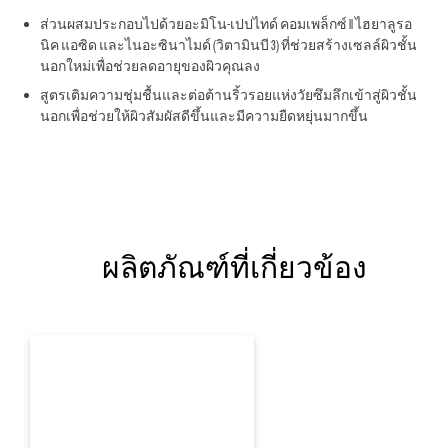
ส่วนผสมประกอบไปด้วยอะมิโน-เปปไทด์ คอมเพล็กซ์ ll ไฮยาลูรอ
นิค แอซิด และไนอะซินาไมด์ (วิตามินบี 3) ที่ช่วยสร้างเซลล์ผิวชั้น
นอกใหม่เพื่อช่วยลดอายุของผิวคุณลง
สูตรเติมความชุ่มชื้นและต่อต้านริ้วรอยแห่งวัยซึมลึกเข้าสู่ผิวชั้น
นอกเพื่อช่วยให้ผิวสัมผัสดีขึ้นและมีความยืดหยุ่นมากขึ้น
ผลิตภัณฑ์ที่เกี่ยวข้อง