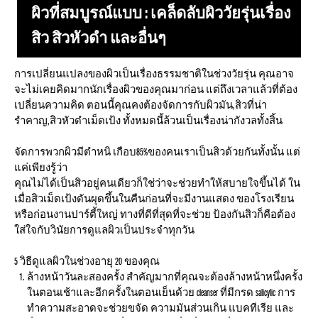
ผิวที่สมบูรณ์แบบ : เคล็ดลับผิววัยรุ่นเรื่อง
สิว สิวหัวดำ และอื่นๆ
การเปลี่ยนแปลงของผิวเป็นเรื่องธรรมชาติในช่วงวัยรุ่น คุณอาจ
จะไม่เคยคิดมากนักเรื่องผิวของคุณมาก่อน แต่ถึงเวลาแล้วที่ต้อง
เปลี่ยนความคิด ตอนนี้คุณคงต้องจัดการกับผิวมัน,สิวที่น่า
รำคาญ,สิวหัวดำเม็ดเป้ง ทั้งหมดนี้ล้วนเป็นเรื่องน่ากังวลทั้งสิ้น
จัดการพวกผิวมีตำหนิ เกือบ85%ของคนเราเป็นสิวด้วยกันทั้งนั้น แต่
แค่เพียงรู้ว่า
คุณไม่ได้เป็นสิวอยู่คนเดียวก็ใช่ว่าจะช่วยทำให้สบายใจขึ้นได้ ใน
เมื่อสิวเม็ดเป้งดันผุดขึ้นในคืนก่อนที่จะมีงานแสดง ของโรงเรียน
หรือก่อนงานปาร์ตี้ใหญ่ ทางที่ดีที่สุดที่จะช่วย ป้องกันสิวก็คือต้อง
ใส่ใจกับวินัยการดูแลผิวเป็นประจำทุกวัน
5 วิธีดูแลผิวในช่วงอายุ 20 ของคุณ
ล้างหน้าวันละสองครั้ง สำคัญมากที่คุณจะต้องล้างหน้าหนึ่งครั้ง
ในตอนเช้าและอีกครั้งในตอนเย็นด้วย cleanser ที่มีกรด salicylic การ
ทำความสะอาดจะช่วยขจัด ความมันส่วนเกิน แบคทีเรีย และ