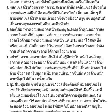
สิ่งสกปรกต่าง ๆ และที่สำคัญอย่างยิ่งเมื่อคุณเริ่มใช้เมคอัพ
ผลัดเซลล์ผิวด้วยการทำความสะอาดล้ำลึก เคล็นเซอร์ที่ช่วยใน
การผลัดเซลล์ผิวก็คือ สครับที่มีไมโครบีดส์ เม็ดกลมเล็ก ๆ ที่
ช่วยขจัดเซลล์ผิวที่ตายแล้วออกซึ่งช่วยป้องกันรูขุมขนอุดตันที่
เป็นสาเหตุของการเกิดสิวและสิวหัวดำ
ลองใช้ผ้าทำความสะอาดหน้า (Cleansing facial cloth) ถ้าคุณออกกำลัง
กายหรือเล่นกีฬา คุุณอาจต้องการการทำความสะอาดอย่าง
รวดเร็วด้วยผ้าทำความสะอาดหน้า แค่เตรียมเอาไว้สักหนึ่ง
หรือสองแพ็กในล็อกเกอร์ ในกระเป๋าถือหรือกระเป๋าออกกำลัง
กาย เพื่อทำความสะอาดได้รวดเร็วง่ายดาย
อย่าทำความสะอาดบ่อยเกินไป เมื่อรู้สึกว่าใบหน้าโดนสิวบุก
รุกราน คุณอาจจะอยากล้างหน้าบ่อย ๆ แต่ที่จริงแล้วการล้าง
หน้าบ่อยเกินไปเป็นการขจัดความชุ่มชื่นที่จำเป็นต่อผิวออกไป
ด้วย ซึ่งอาจนำไปสู่การเพิ่มจำนวนสิวมากขึ้นอีก ควรล้างหน้า
มากที่สุดไม่เกิน 3 ครั้งต่อวัน
ชุ่มชื่น ชุ่มชื่น ชุ่มชื่น คุณอาจกังวลที่จะต้องเพิ่มมอยซ์เจอไร
เซอร์ในกิจวัตรการดูแลผิวของคุณถ้าคุณมีสิวที่เพิ่มขึ้น แต่ที่
จริงแล้วมอยซ์เจอไรเซอร์เพียงช่วยให้ความชุ่มชื่นและปรับ
สมดุลผิว ลองใช้มอยซ์เจอไรเซอร์ที่บางเบา ปราศจากน้ำมันวัน
ละสองครั้ง มอยซ์เจอไรเซอร์ที่มีSPF ก็เป็นอีกอย่างที่สำคัญใน
การช่วยป้องกันผิวจากการทำร้ายของแสงแดด