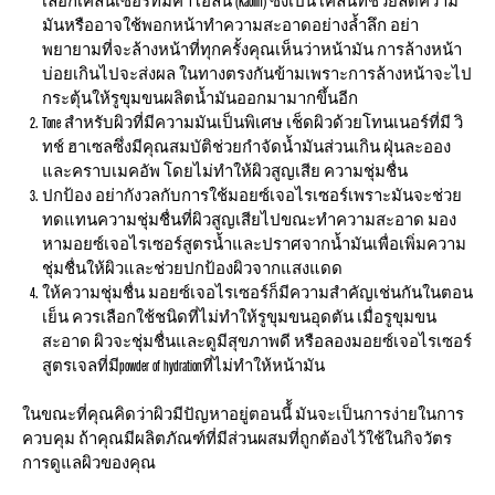
เลือกเคล็นเซอร์ที่มีคาโอลิน (Kaolin) ซึ่งเป็นโคลนที่ช่วยลดความ
มันหรืออาจใช้พอกหน้าทำความสะอาดอย่างล้ำลึก อย่า
พยายามที่จะล้างหน้าที่ทุกครั้งคุณเห็นว่าหน้ามัน การล้างหน้า
บ่อยเกินไปจะส่งผล ในทางตรงกันข้ามเพราะการล้างหน้าจะไป
กระตุ้นให้รูขุมขนผลิตน้ำมันออกมามากขึ้นอีก
Tone สำหรับผิวที่มีความมันเป็นพิเศษ เช็ดผิวด้วยโทนเนอร์ที่มี วิ
ทช์ ฮาเซลซึ่งมีคุณสมบัติช่วยกำจัดน้ำมันส่วนเกิน ฝุ่นละออง
และคราบเมคอัพ โดยไม่ทำให้ผิวสูญเสีย ความชุ่มชื่น
ปกป้อง อย่ากังวลกับการใช้มอยซ์เจอไรเซอร์เพราะมันจะช่วย
ทดแทนความชุ่มชื่นที่ผิวสูญเสียไปขณะทำความสะอาด มอง
หามอยซ์เจอไรเซอร์สูตรน้ำและปราศจากน้ำมันเพื่อเพิ่มความ
ชุ่มชื่นให้ผิวและช่วยปกป้องผิวจากแสงแดด
ให้ความชุ่มชื่น มอยซ์เจอไรเซอร์ก็มีความสำคัญเช่นกันในตอน
เย็น ควรเลือกใช้ชนิดที่ไม่ทำให้รูขุมขนอุดตัน เมื่อรูขุมขน
สะอาด ผิวจะชุ่มชื่นและดูมีสุขภาพดี หรือลองมอยซ์เจอไรเซอร์
สูตรเจลที่มีpowder of hydrationที่ไม่ทำให้หน้ามัน
ในขณะที่คุณคิดว่าผิวมีปัญหาอยู่ตอนนี้้ มันจะเป็นการง่ายในการ
ควบคุม ถ้าคุณมีผลิตภัณฑ์ที่มีส่วนผสมที่ถูกต้องไว้ใช้ในกิจวัตร
การดูแลผิวของคุณ