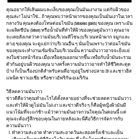
คุณอยากให้เส้นผมและเล็บของคุณเป็นมันเงางาม แต่กับผิวของ
คุณล่ะ? ไม่น่าใช่... ถ้าคุณพบว่าหน้าผากของคุณเป็นมันเงาในเวลา
กลางวัน คุณคงต้องโทษต่อมไขมัน (Sebaceous glands) ของคุณ เพราะมัน
จะผลิตซีบัม (Sebum) หรือน้ำมันที่ทำให้ผิวของคุณดูมันวาว คุณอาจ
จะเคยสังเกตว่าความมันบริเวณทีโซน (บริเวณหน้าผาก จมูกและ
คาง) ของคุณ จะดูแย่กว่าบริเวณอื่น ๆ นั่นเป็นเพราะว่าต่อมไขมัน
ของคุณจะทำงานเข้มข้นในบริเวณนั้น ความมันวาวอาจจะยิ่งแย่
ลงในช่วงหน้าร้อน เมื่อเหงื่อคุณออกมากขึ้น เหงื่อกับน้ำมันจะรวม
ตัวกันอยู่บนผิวของคุณ บางครั้งความมันวาวอาจทำให้ชีวิตสะดุด
บ้าง ก็เป็นเรื่องปกติสำหรับคนที่อายุอยู่ในช่วงปลาย 20 และชาวฮิส
แพนิค ชาวเอเชีย หรือชาวอัฟริกัน-อเมริกัน
วิธีลดความมันวาว
ข่าวดีคือว่าคุณทำอะไรได้ตั้งหลายอย่างที่จะช่วยลดความมันวาว
และทำให้ผิวดูไม่มัน ไม่เงา และข่าวดีจริง ๆ ก็คือผู้หญิงผิวมันมี
แนวโน้มที่จะแก่ช้า แม้ว่าความมันอาจกวนใจคุณในตอนนี้ แต่
คุณจะต้องรู้สึกขอบคุณในภายหลังและนี่คือวิธีการจัดการกับ
ความมันวาว
ทำความสะอาด ทำความสะอาดวันละสองครั้งเช้าและเย็น