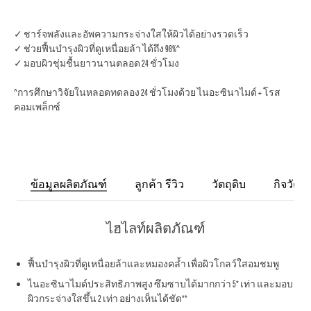
✓ ชาร์จพลังและอัพความกระจ่างใสให้ผิวได้อย่างรวดเร็ว
✓ ช่วยฟื้นบำรุงผิวที่ดูเหนื่อยล้า ได้ถึง 98%^
✓ มอบผิวชุ่มชื้นยาวนานตลอด 24 ชั่วโมง
^การศึกษาวิจัยในหลอดทดลอง 24 ชั่วโมงด้วย ไนอะซินาไมด์ + โรส
คอมเพล็กซ์
ข้อมูลผลิตภัณฑ์
ลูกค้า รีวิว
วัตถุดิบ
กิจวัตร
ไฮไลท์ผลิตภัณฑ์
ฟื้นบำรุงผิวที่ดูเหนื่อยล้าและหมองคล้ำ เพื่อผิวโกลว์ใสอมชมพู
ไนอะซินาไมด์ประสิทธิภาพสูง ซึมซาบได้มากกว่า 5* เท่า และมอบ
ผิวกระจ่างใสขึ้น 2 เท่า อย่างเห็นได้ชัด**