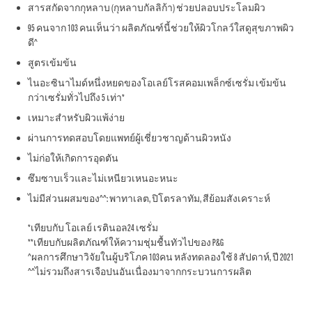
สารสกัดจากกุหลาบ (กุหลาบกัลลิก้า) ช่วยปลอบประโลมผิว
95 คนจาก 103 คนเห็นว่า ผลิตภัณฑ์นี้ช่วยให้ผิวโกลว์ใสดูสุขภาพผิว
ดี^
สูตรเข้มข้น
ไนอะซินาไมด์หนึ่งหยดของโอเลย์โรสคอมเพล็กซ์เซรั่ม เข้มข้น
กว่าเซรั่มทั่วไปถึง 5 เท่า*
เหมาะสำหรับผิวแพ้ง่าย
ผ่านการทดสอบโดยแพทย์ผู้เชี่ยวชาญด้านผิวหนัง
ไม่ก่อให้เกิดการอุดตัน
ซึมซาบเร็วและไม่เหนียวเหนอะหนะ
ไม่มีส่วนผสมของ^^: พาทาเลต, ปิโตรลาทัม, สีย้อมสังเคราะห์
*เทียบกับ โอเลย์ เรตินอล24 เซรั่ม
**เทียบกับผลิตภัณฑ์ให้ความชุ่มชื้นทัวไปของ P&G
^ผลการศึกษาวิจัยในผู้บริโภค 103คน หลังทดลองใช้ 8 สัปดาห์, ปี 2021
^^ไม่รวมถึงสารเจือปนอันเนื่องมาจากกระบวนการผลิต