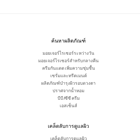
ค้นหาผลิตภัณฑ์
มอยเจอร์ไรเซอร์ระหว่างวัน
มอยเจอร์ไรเซอร์สำหรับกลางคืน
ครีมกันแดด เพิ่มความชุ่มชื้น
เซรั่มและทรีตเมนต์
ผลิตภัณฑ์บำรุงผิวรอบดวงตา
ปราศจากน้ำหอม
บีบี /ซีซี ครีม
เอสเซ็นส์
เคล็ดลับการดูแลผิว
เคล็ดลับการดูแลผิว